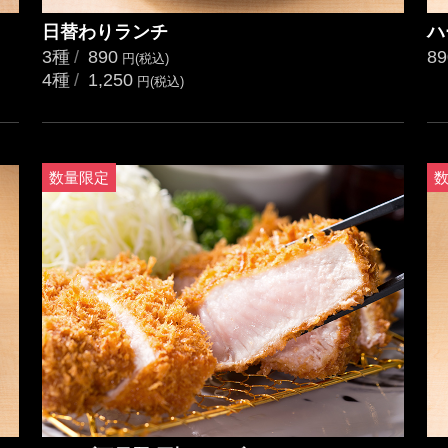
日替わりランチ
ハ
3種
890
89
円(税込)
4種
1,250
円(税込)
数量限定