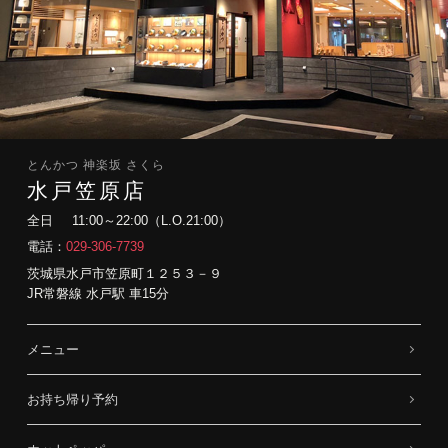
とんかつ 神楽坂 さくら
水戸笠原店
全日
11:00～22:00（L.O.21:00）
電話：
029-306-7739
茨城県水戸市笠原町１２５３－９
JR常磐線 水戸駅 車15分
メニュー
お持ち帰り予約