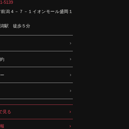
1-5139
市前潟４－７－１イオンモール盛岡１
潟駅 徒歩５分
約
ー
sで見る
報