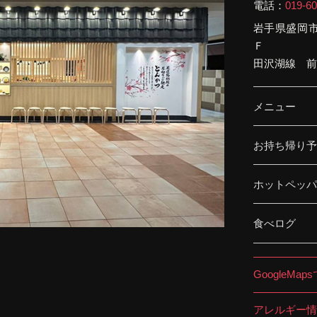
電話：
019-60
岩手県盛岡
Ｆ
田沢湖線 前
メニュー
お持ち帰り予
ホットペッパ
食べログ
GoogleMap
アレルギー情