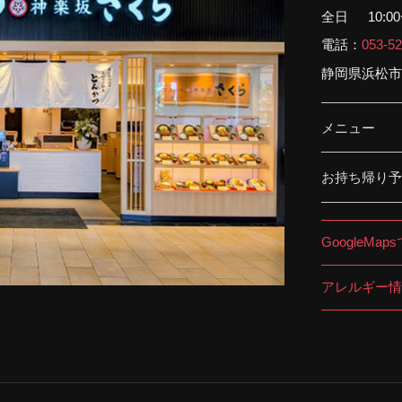
全日
10:0
電話：
053-52
静岡県浜松市中
メニュー
お持ち帰り予
GoogleMap
アレルギー情